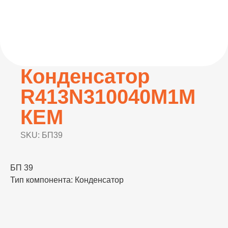
Конденсатор
R413N310040M1М
КЕМ
SKU:
БП39
БП 39
Тип компонента: Конденсатор