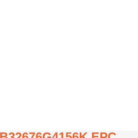
 B32676G4156K ЕРС